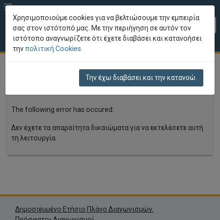
Χρησιμοποιούμε cookies για να βελτιώσουμε την εμπειρία
EL
σας στον ιστότοπό μας. Με την περιήγηση σε αυτόν τον
ιστότοπο αναγνωρίζετε ότι έχετε διαβάσει και κατανοήσει
Παρουσιάστηκε σφάλμα
την
πολιτική Cookies.
Την έχω διαβάσει και την κατανοώ.
An error has occured
The following error has occured:
Δεν έχετε τα απαραίτητα δικαιώματα για να εκτελέσετε αυτή
τη λειτουργία.
Δημοσιευμένο Ετήσιο Πλάνο Διαγωνισμών.
Πρόσφατοι Διαγωνισμοί