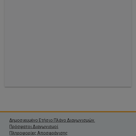
Ναι
N/A
EUR 25,00
Νεκτάριος Κίκας
Ναι
N/A
EUR 25,00
Δημοσιευμένο Ετήσιο Πλάνο Διαγωνισμών.
Πρόσφατοι Διαγωνισμοί
Πληροφορίες Αποσφράγισης