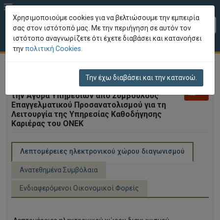
Χρησιμοποιούμε cookies για να βελτιώσουμε την εμπειρία
EL
σας στον ιστότοπό μας. Με την περιήγηση σε αυτόν τον
ιστότοπο αναγνωρίζετε ότι έχετε διαβάσει και κατανοήσει
Επισκόπηση Διαγωνισμού
την
πολιτική Cookies.
Την έχω διαβάσει και την κατανοώ.
Διαγωνισμός:
Διαγωνισμός Α/Α 08/2022 για
την Αγορά Υπηρεσιών από Συμβούλους
Επαγγελματικού Προσανατολισμού για τη
Λειτουργία της Υπηρεσίας Καθοδήγησης
Καριέρας του ΟΝΕΚ
Λεπτομέρειες ηλεκτρονικού χώρου διαγωνισμού
Ανατεθημένα Συμβόλαια
Ενδιαφερόμενοι Οικονομικοί Φορείς