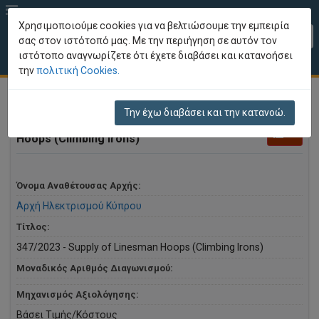
Χρησιμοποιούμε cookies για να βελτιώσουμε την εμπειρία
EL
σας στον ιστότοπό μας. Με την περιήγηση σε αυτόν τον
ιστότοπο αναγνωρίζετε ότι έχετε διαβάσει και κατανοήσει
Επισκόπηση Διαγωνισμού
την
πολιτική Cookies.
Την έχω διαβάσει και την κατανοώ.
Διαγωνισμός:
347/2023 - Supply of Linesman
Hoops (Climbing Irons)
Όνομα Αναθέτουσας Αρχής:
Αρχή Ηλεκτρισμού Κύπρου
Τίτλος:
347/2023 - Supply of Linesman Hoops (Climbing Irons)
Μοναδικός Αριθμός Διαγωνισμού:
Μηχανισμός Αξιολόγησης:
Βάσει Τιμής/Κόστους