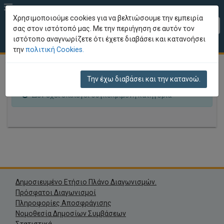
Χρησιμοποιούμε cookies για να βελτιώσουμε την εμπειρία
EL
σας στον ιστότοπό μας. Με την περιήγηση σε αυτόν τον
ιστότοπο αναγνωρίζετε ότι έχετε διαβάσει και κατανοήσει
Περιοχή Πληροφοριών
την
πολιτική Cookies.
Την έχω διαβάσει και την κατανοώ.
Δεν έχει επιλεγεί συγκεκριμένη κατηγορία
Δημοσιευμένο Ετήσιο Πλάνο Διαγωνισμών.
Πρόσφατοι Διαγωνισμοί
Πληροφορίες Αποσφράγισης
Νομοθεσία Δημοσίων Συμβάσεων