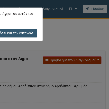
Είσοδος
αζήτηση
Πρόσφατοι Διαγωνισμοί
EL
ριήγηση σε αυτόν τον
άσει και την κατανοώ.
ππου στον Δήμο
Προβολή Μενού Διαγωνισμού
σίας Δήμου Αραδίππου στον Δήμο Αραδίππου. Αριθμός