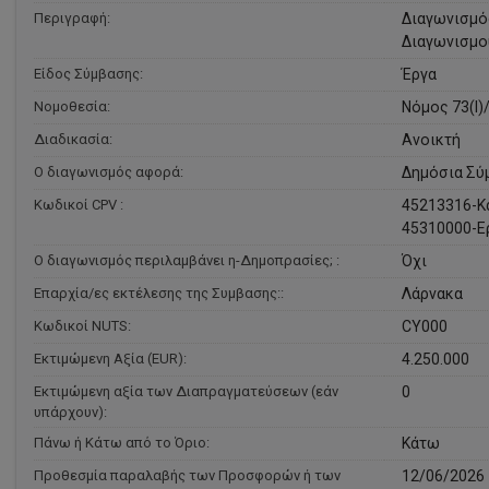
Περιγραφή:
Διαγωνισμό
Διαγωνισμο
Είδος Σύμβασης:
Έργα
Νομοθεσία:
Νόμος 73(I)
Διαδικασία:
Ανοικτή
Ο διαγωνισμός αφορά:
Δημόσια Σύ
Κωδικοί CPV :
45213316-Κα
45310000-Ε
Ο διαγωνισμός περιλαμβάνει η-Δημοπρασίες; :
Όχι
Επαρχία/ες εκτέλεσης της Συμβασης::
Λάρνακα
Κωδικοί NUTS:
CY000
Εκτιμώμενη Αξία (EUR):
4.250.000
Εκτιμώμενη αξία των Διαπραγματεύσεων (εάν
0
υπάρχουν):
Πάνω ή Κάτω από το Όριο:
Κάτω
Προθεσμία παραλαβής των Προσφορών ή των
12/06/2026 