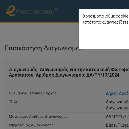
Χρησιμοποιούμε cookies
ιστότοπο αναγνωρίζετε 
Επισκόπηση Διαγωνισμού
Διαγωνισμός:
Διαγωνισμός για την κατασκευή Φωτοβο
Αραδίππου. Αριθμός Διαγωνισμού: ΔΑ/ΤΥ/17/2024
Όνομα Αναθέτουσας Αρχής:
Δήμος Αραδ
Τίτλος:
Διαγωνισμό
Διαγωνισμο
Μοναδικός Αριθμός Διαγωνισμού:
ΔΑ/ΤΥ/17/2
Μηχανισμός Αξιολόγησης:
Βάσει Τιμή