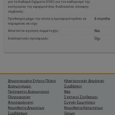
για τα Καθαρά Οχήματα (CVD) για τον καθορισμό της
κατηγορίας της εφαρμοστέας διαδικασίας σύναψης
σύμβασης:
Προθεσμία μέχρι την οποία η προσφορά πρέπει να
6 months
παραμείνει σε ισχύ:
Απαιτείται εγγύηση συμμετοχής;:
Ναι
Εναλλακτικές προσφορές:
Όχι
Δημοσιευμένο Ετήσιο Πλάνο
Ηλεκτρονικές Δημόσιες
Διαγωνισμών.
Συμβάσεις
Πρόσφατοι Διαγωνισμοί
Νέα
Πληροφορίες
Σχετικοί Σύνδεσμοι
Αποσφράγισης
Συχνές Ερωτήσεις
Νομοθεσία Δημοσίων
Νομοθεσία Κατώτατων
Συμβάσεων
Ορίων