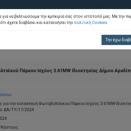
Σύνθετη Αν
 για να βελτιώσουμε την εμπειρία σας στον ιστότοπό μας. Με την πε
ότι έχετε διαβάσει και κατανοήσει την
πολιτική Cookies.
Την έχω διαβ
λταϊκού Πάρκου Ισχύος 3.61MW Ιδιοκτησίας Δήμου Αραδί
ίππου
ς για την κατασκευή Φωτοβολταϊκού Πάρκου Ισχύος 3.61MW Ιδιοκτη
ύ: ΔΑ/ΤΥ/17/2024
024
ς/Κόστους