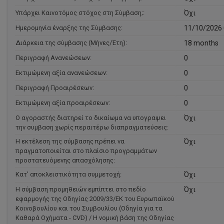
Υπάρχει Καινοτόμος στόχος στη Σύμβαση;:
Όχι
Ημερομηνία έναρξης της Σύμβασης:
11/10/2026 
Διάρκεια της σύμβασης (Μήνες/Έτη):
18 months
Περιγραφή Ανανεώσεων:
0
Εκτιμώμενη αξία ανανεώσεων:
0
Περιγραφή Προαιρέσεων:
0
Εκτιμώμενη αξία προαιρέσεων:
0
Ο αγοραστής διατηρεί το δικαίωμα να υπογραψει
Όχι
την συμβαση χωρίς περαιτέρω διαπραγματεύσεις:
Η εκτέλεση της σύμβασης πρέπει να
Όχι
πραγματοποιείται στο πλαίσιο προγραμμάτων
προστατευόμενης απασχόλησης:
Κατ’ αποκλειστικότητα συμμετοχή:
Όχι
Η σύμβαση προμηθειών εμπίπτει στο πεδίο
Όχι
εφαρμογής της Οδηγίας 2009/33/ΕΚ του Ευρωπαϊκού
Κοινοβουλίου και του Συμβουλίου (Οδηγία για τα
Καθαρά Οχήματα - CVD) / Η νομική βάση της Οδηγίας