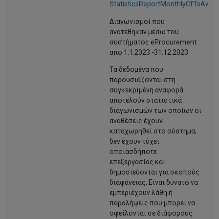
StatisticsReportMonthlyCfTsAward
Διαγωνισμοί που
ανατέθηκαν μέσω του
συστήματος eProcurement
απo 1.1.2023 -31.12.2023
Τα δεδομένα που
παρουσιάζονται στη
συγκεκριμένη αναφορά
αποτελούν στατιστικά
διαγωνισμών των οποίων οι
αναθέσεις έχουν
καταχωρηθεί στο σύστημα,
δεν έχουν τύχει
οποιασδήποτε
επεξεργασίας και
δημοσιεύονται για σκοπούς
διαφάνειας. Είναι δυνατό να
εμπεριέχουν λάθη ή
παραλήψεις που μπορεί να
οφείλονται σε διάφορους