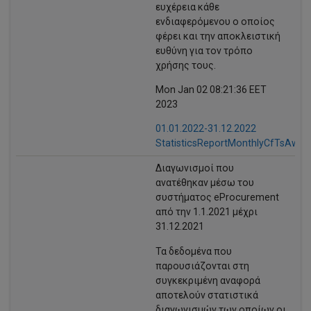
ευχέρεια κάθε
ενδιαφερόμενου ο οποίος
φέρει και την αποκλειστική
ευθύνη για τον τρόπο
χρήσης τους.
Mon Jan 02 08:21:36 EET
2023
01.01.2022-31.12.2022
StatisticsReportMonthlyCfTsAward
Διαγωνισμοί που
ανατέθηκαν μέσω του
συστήματος eProcurement
από την 1.1.2021 μέχρι
31.12.2021
Τα δεδομένα που
παρουσιάζονται στη
συγκεκριμένη αναφορά
αποτελούν στατιστικά
διαγωνισμών των οποίων οι