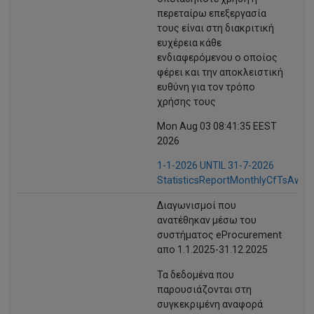
περεταίρω επεξεργασία
τους είναι στη διακριτική
ευχέρεια κάθε
ενδιαφερόμενου ο οποίος
φέρει και την αποκλειστική
ευθύνη για τον τρόπο
χρήσης τους
Mon Aug 03 08:41:35 EEST
2026
1-1-2026 UNTIL 31-7-2026
StatisticsReportMonthlyCfTsAward
Διαγωνισμοί που
ανατέθηκαν μέσω του
συστήματος eProcurement
απo 1.1.2025-31.12.2025
Τα δεδομένα που
παρουσιάζονται στη
συγκεκριμένη αναφορά