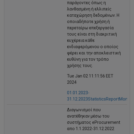
παράγοντες όπως η
λανθασμένη ή ελλιπείς
καταχώρηση δεδομένων. Η
οποιαδήποτε χρήση ή
περεταίρω επεξεργασία
τους είναι στη διακριτική
ευχέρεια κάθε
ενδιαφερόμενου ο οποίος
φέρει και την αποκλειστική
ευθύνη για τον τρόπο
χρήσης τους.
Tue Jan 02 11:11:56 EET
2024
01.01.2023-
31.12.2023StatisticsReportMonthl
Διαγωνισμοί που
ανατέθηκαν μέσω του
συστήματος eProcurement
απo 1.1.2022-31.12.2022