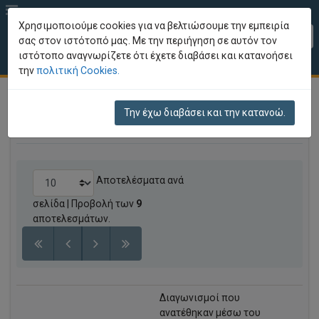
Χρησιμοποιούμε cookies για να βελτιώσουμε την εμπειρία
EL
σας στον ιστότοπό μας. Με την περιήγηση σε αυτόν τον
ιστότοπο αναγνωρίζετε ότι έχετε διαβάσει και κατανοήσει
Περιοχή Πληροφοριών
την
πολιτική Cookies.
Την έχω διαβάσει και την κατανοώ.
Στατιστικά
Αποτελέσματα ανά
σελίδα
| Προβολή των
9
αποτελεσμάτων.
Διαγωνισμοί που
ανατέθηκαν μέσω του