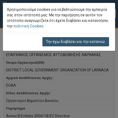
Χρησιμοποιούμε cookies για να βελτιώσουμε την εμπειρία
EL
σας στον ιστότοπό μας. Με την περιήγηση σε αυτόν τον
ιστότοπο αναγνωρίζετε ότι έχετε διαβάσει και κατανοήσει
Επισκόπηση Οργανισμού
την
πολιτική Cookies.
Την έχω διαβάσει και την κατανοώ.
Όνομα Οργανισμού:
ΕΠΑΡΧΙΑΚΟΣ ΟΡΓΑΝΙΣΜΟΣ ΑΥΤΟΔΙΟΙΚΗΣΗΣ ΛΑΡΝΑΚΑΣ
Όνομα Οργανισμού(EN):
DISTRICT LOCAL GOVERNMENT ORGANIZATION OF LARNACA
Αρχικά Αναθέτουσας Αρχής:
ΕΟΑΛ
Είδος Αναθέτουσας Αρχής:
Οργανισμοί Δημοσίου Δικαίου
Παράρτημα
Annex III Entities 2004/18/EC Directive