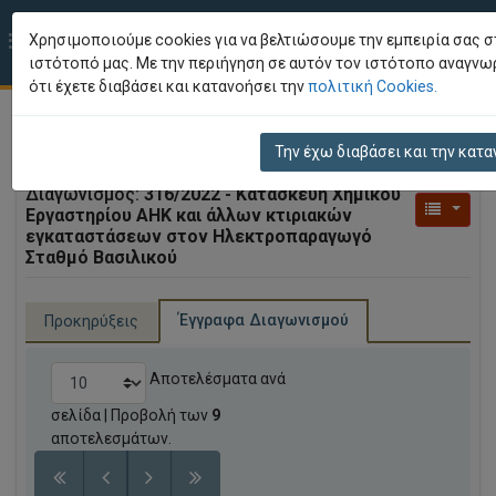
Χρησιμοποιούμε cookies για να βελτιώσουμε την εμπειρία σας σ
EL
ιστότοπό μας. Με την περιήγηση σε αυτόν τον ιστότοπο αναγνω
ότι έχετε διαβάσει και κατανοήσει την
πολιτική Cookies.
Προκήρυξη & Έγγραφα Διαγωνισμού
Την έχω διαβάσει και την κατα
Διαγωνισμός:
316/2022 - Κατασκευή Χημικού
Εργαστηρίου ΑΗΚ και άλλων κτιριακών
εγκαταστάσεων στον Ηλεκτροπαραγωγό
Σταθμό Βασιλικού
Έγγραφα Διαγωνισμού
Προκηρύξεις
Αποτελέσματα ανά
σελίδα
| Προβολή των
9
αποτελεσμάτων.