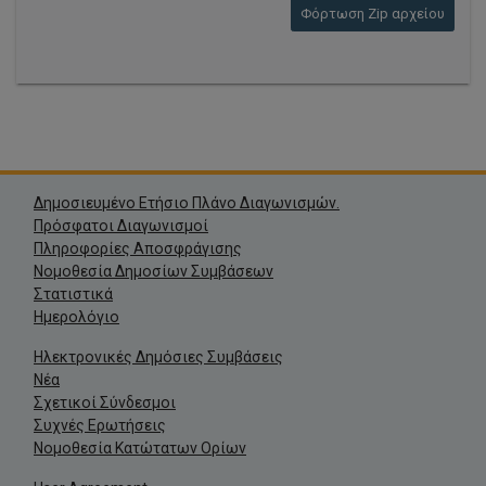
Φόρτωση Zip αρχείου
Δημοσιευμένο Ετήσιο Πλάνο Διαγωνισμών.
Πρόσφατοι Διαγωνισμοί
Πληροφορίες Αποσφράγισης
Νομοθεσία Δημοσίων Συμβάσεων
Στατιστικά
Ημερολόγιο
Ηλεκτρονικές Δημόσιες Συμβάσεις
Νέα
Σχετικοί Σύνδεσμοι
Συχνές Ερωτήσεις
Νομοθεσία Κατώτατων Ορίων